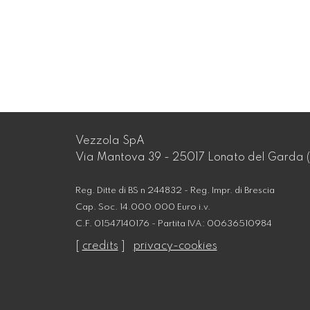
Vezzola SpA
Via Mantova 39 - 25017 Lonato del Garda (
Reg. Ditte di BS n 244832 - Reg. Impr. di Brescia
Cap. Soc. 14.000.000 Euro i.v.
C.F. 01547140176 - Partita IVA: 00636510984
[
credits
]
privacy-cookies