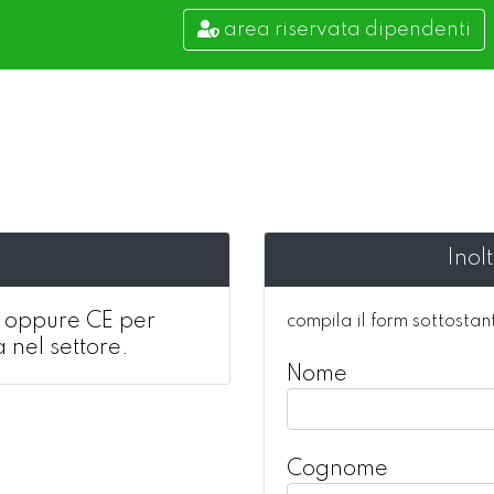
area riservata dipendenti
Inol
 - oppure CE per
compila il form sottostan
a nel settore.
Nome
Cognome