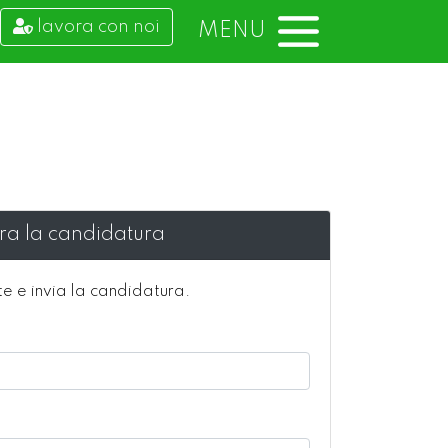
lavora con noi
MENU
tra la candidatura
te e invia la candidatura.