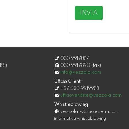
INVIA
030 9919887
BS)
030 9919890 (fax)
info@vezzola.com
Ufficio Clienti
+39 030 9919983
ufficiovendite@vezzola.com
Whistleblowing
vezzola.wb.teseoerm.com
informativa whistleblowing