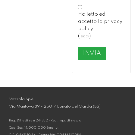
Ho letto ed
accetto la privacy
policy
(
)
leggi
INVIA
Vezzola SpA
Via Mantova 39 - 25017 Lonato del Garda (BS)
Reg. Ditte di BS n 244832 - Reg. Impr. di Brescia
Cap. Soc. 14.000.000 Euro i.v.