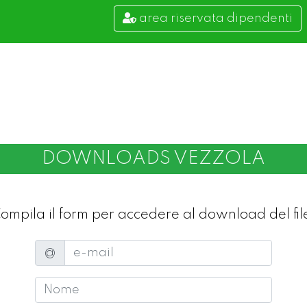
area riservata dipendenti
DOWNLOADS VEZZOLA
ompila il form per accedere al download del fil
e-mail
@
Nome