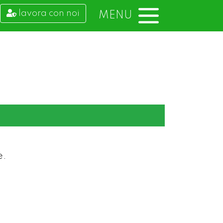
lavora con noi
MENU
e.