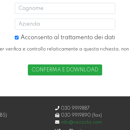
Cognome
Azienda
Acconsento al trattamento dei dati
 per verifica e controllo relaticamente a questa richiesta, non
CONFERMA E DOWNLOAD
030 9919887
BS)
030 9919890 (fax)
info@vezzola.com