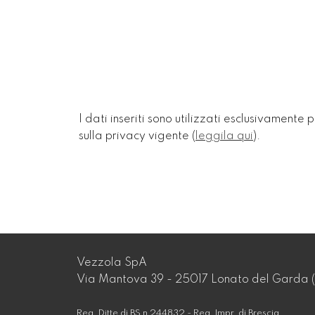
I dati inseriti sono utilizzati esclusivamente
sulla privacy vigente (
leggila qui
).
Vezzola SpA
Via Mantova 39 - 25017 Lonato del Garda (
Reg. Ditte di BS n 244832 - Reg. Impr. di Brescia