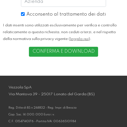
Acconsento al trattamento dei dati
I dati inseriti sono utilizzati esclusivamente per verifica e controllo
relaticamente a questa richiesta, non ceduti a terzi, e nel rispetto
della normativa sulla privacy vigente (
leggila qui
).
CONFERMA E DOWNLOAD
Vezzola SpA
Via Mantova 39 - 25017 Lonato del Garda (BS)
Reg. Ditte di BS n 244832 - Reg. Impr. di Brescia
Cap. Soc. 14.000.000 Euro i.v.
C.F. 01547140176 - Partita IVA: 00636510984