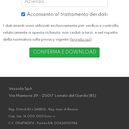
Acconsento al trattamento dei dati
I dati inseriti sono utilizzati esclusivamente per verifica e controllo
relaticamente a questa richiesta, non ceduti a terzi, e nel rispetto
della normativa sulla privacy vigente (
leggila qui
).
CONFERMA E DOWNLOAD
Vezzola SpA
Via Mantova 39 - 25017 Lonato del Garda (BS)
Reg. Ditte di BS n 244832 - Reg. Impr. di Brescia
Cap. Soc. 14.000.000 Euro i.v.
C.F. 01547140176 - Partita IVA: 00636510984