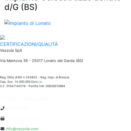
d/G (BS)
CERTIFICAZIONI/QUALITÀ
Vezzola SpA
Via Mantova 39 - 25017 Lonato del Garda (BS)
Reg. Ditte di BS n 244832 - Reg. Impr. di Brescia
Cap. Soc. 14.000.000 Euro i.v.
C.F. 01547140176 - Partita IVA: 00636510984
[
credits
]
privacy-cookies
030 9919887
030 9919890 (fax)
info@vezzola.com