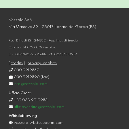
Vezzola SpA
Via Mantova 39 - 25017 Lonato del Garda (BS)
Reg. Ditte di BS n 244832 - Reg. Impr. di Brescia
Cap. Soc. 14.000.000 Euro i.v.
C.F. 01547140176 - Partita IVA: 00636510984
[
credits
]
privacy-cookies
030 9919887
030 9919890 (fax)
info@vezzola.com
Ufficio Clienti
+39 030 9919983
ufficiovendite@vezzola.com
Whistleblowing
vezzola.wb.teseoerm.com