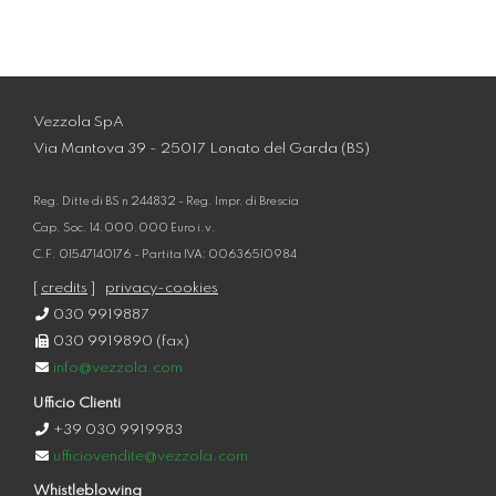
Vezzola SpA
Via Mantova 39 - 25017 Lonato del Garda (BS)
Reg. Ditte di BS n 244832 - Reg. Impr. di Brescia
Cap. Soc. 14.000.000 Euro i.v.
C.F. 01547140176 - Partita IVA: 00636510984
[
credits
]
privacy-cookies
030 9919887
030 9919890 (fax)
info@vezzola.com
Ufficio Clienti
+39 030 9919983
ufficiovendite@vezzola.com
Whistleblowing