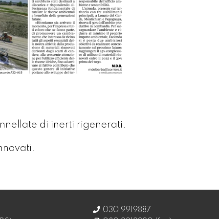
nellate di inerti rigenerati.
nnovati.
030 9919887