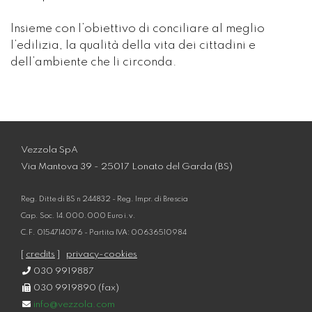
Insieme con l’obiettivo di conciliare al meglio
l’edilizia, la qualità della vita dei cittadini e
dell’ambiente che li circonda.
Vezzola SpA
Via Mantova 39 - 25017 Lonato del Garda (BS)
Reg. Ditte di BS n 244832 - Reg. Impr. di Brescia
Cap. Soc. 14.000.000 Euro i.v.
C.F. 01547140176 - Partita IVA: 00636510984
[
credits
]
privacy-cookies
030 9919887
030 9919890 (fax)
info@vezzola.com