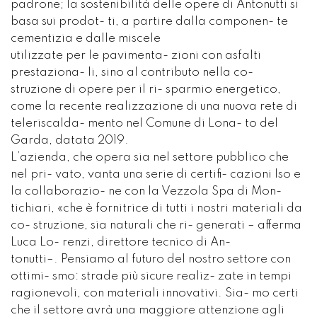
padrone; la sostenibilità delle opere di Antonutti si
basa sui prodot- ti, a partire dalla componen- te
cementizia e dalle miscele
utilizzate per le pavimenta- zioni con asfalti
prestaziona- li, sino al contributo nella co-
struzione di opere per il ri- sparmio energetico,
come la recente realizzazione di una nuova rete di
teleriscalda- mento nel Comune di Lona- to del
Garda, datata 2019.
L’azienda, che opera sia nel settore pubblico che
nel pri- vato, vanta una serie di certifi- cazioni Iso e
la collaborazio- ne con la Vezzola Spa di Mon-
tichiari, «che è fornitrice di tutti i nostri materiali da
co- struzione, sia naturali che ri- generati – afferma
Luca Lo- renzi, direttore tecnico di An-
tonutti–. Pensiamo al futuro del nostro settore con
ottimi- smo: strade più sicure realiz- zate in tempi
ragionevoli, con materiali innovativi. Sia- mo certi
che il settore avrà una maggiore attenzione agli