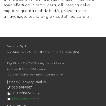
sono effettuati in tempi certi, all’insegna della
migliore qualità e affidabilità, grazie anche
all’avanzata tecnolo- gia», sottolinea Lorenzi.
Vezzola SpA
Via Mantova 39 - 25017 Lonato del Garda (BS)
Reg. Ditte di BS n 244832 - Reg. Impr. di Brescia
Cap. Soc. 14.000.000 Euro i.v.
C.F. 01547140176 - Partita IVA: 00636510984
[
credits
]
privacy-cookies
030 9919887
030 9919890 (fax)
info@vezzola.com