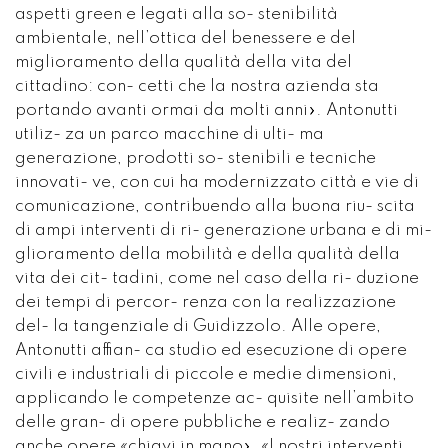
aspetti green e legati alla so- stenibilità
ambientale, nell’ottica del benessere e del
miglioramento della qualità della vita del
cittadino: con- cetti che la nostra azienda sta
portando avanti ormai da molti anni». Antonutti
utiliz- za un parco macchine di ulti- ma
generazione, prodotti so- stenibili e tecniche
innovati- ve, con cui ha modernizzato città e vie di
comunicazione, contribuendo alla buona riu- scita
di ampi interventi di ri- generazione urbana e di mi-
glioramento della mobilità e della qualità della
vita dei cit- tadini, come nel caso della ri- duzione
dei tempi di percor- renza con la realizzazione
del- la tangenziale di Guidizzolo. Alle opere,
Antonutti affian- ca studio ed esecuzione di opere
civili e industriali di piccole e medie dimensioni,
applicando le competenze ac- quisite nell’ambito
delle gran- di opere pubbliche e realiz- zando
anche opere «chiavi in mano». «I nostri interventi