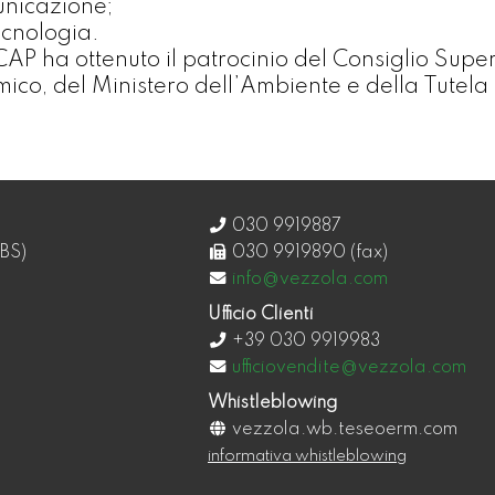
unicazione;
ecnologia.
P ha ottenuto il patrocinio del Consiglio Superi
ico, del Ministero dell’Ambiente e della Tutela 
030 9919887
BS)
030 9919890 (fax)
info@vezzola.com
Ufficio Clienti
+39 030 9919983
ufficiovendite@vezzola.com
Whistleblowing
vezzola.wb.teseoerm.com
informativa whistleblowing