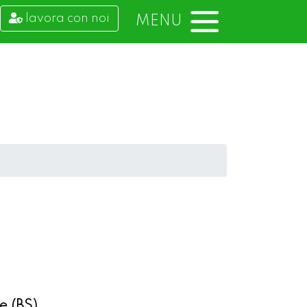
lavora con noi
MENU
e (BS)