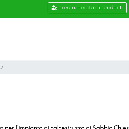
area riservata dipendenti
10
o per l'impianto di calcestruzzo di Sabbio Chies