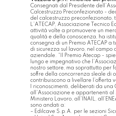
Consegnati dal Presidente dell’Ass
Calcestruzzo Preconfezionato - dedic
del calcestruzzo preconfezionato, 
L’ATECAP, Associazione Tecnico Ec
attività volte a promuovere un merca
qualità e della conoscenza, ha istit
consegna di un Premio ATECAP a tutt
di sicurezza sul lavoro, nel campo 
aziendale. “Il Premio Atecap - spie
lungo e impegnativo che l’Associazi
nostro settore, ma soprattutto per 
soffre della concorrenza sleale di o
contribuiscono a livellare l’offerta 
I riconoscimenti, deliberati da u
all’Associazione e appartenenti al 
Ministero Lavoro, all’INAIL, all’ENE
sono andati a:
– Edilcave S.p.A. per le sezioni Si