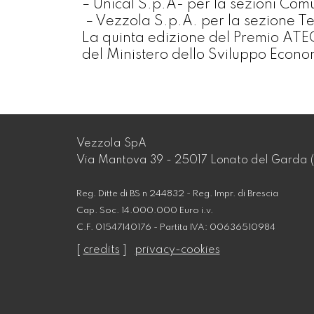
– Unical S.p.A- per la sezioni Com
– Vezzola S.p.A. per la sezione T
La quinta edizione del Premio ATECA
del Ministero dello Sviluppo Econom
Vezzola SpA
Via Mantova 39 - 25017 Lonato del Garda (
Reg. Ditte di BS n 244832 - Reg. Impr. di Brescia
Cap. Soc. 14.000.000 Euro i.v.
C.F. 01547140176 - Partita IVA: 00636510984
[
credits
]
privacy-cookies