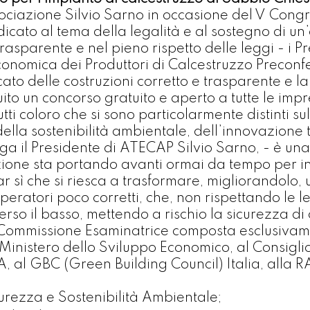
ociazione Silvio Sarno in occasione del V Congr
ato al tema della legalità e al sostegno di un’a
trasparente e nel pieno rispetto delle leggi - i
onomica dei Produttori di Calcestruzzo Precon
to delle costruzioni corretto e trasparente e la 
uito un concorso gratuito e aperto a tutte le im
i coloro che si sono particolarmente distinti su
della sostenibilità ambientale, dell’innovazion
ga il Presidente di ATECAP Silvio Sarno, - è un
one sta portando avanti ormai da tempo per innal
far sì che si riesca a trasformare, migliorandolo
peratori poco corretti, che, non rispettando le le
verso il basso, mettendo a rischio la sicurezza di 
na Commissione Esaminatrice composta esclusiva
Ministero dello Sviluppo Economico, al Consiglio
A, al GBC (Green Building Council) Italia, alla R
curezza e Sostenibilità Ambientale;