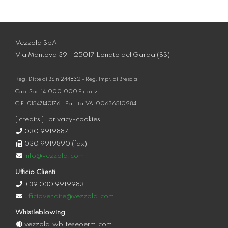
Vezzola SpA
Via Mantova 39 - 25017 Lonato del Garda (BS)
Reg. Ditte di BS n 244832 - Reg. Impr. di Brescia
Cap. Soc. 14.000.000 Euro i.v.
C.F. 01547140176 - Partita IVA: 00636510984
[
credits
]
privacy-cookies
030 9919887
030 9919890 (fax)
info@vezzola.com
Ufficio Clienti
+39 030 9919983
ufficiovendite@vezzola.com
Whistleblowing
vezzola.wb.teseoerm.com