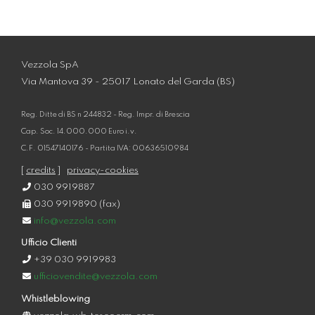
Vezzola SpA
Via Mantova 39 - 25017 Lonato del Garda (BS)
Reg. Ditte di BS n 244832 - Reg. Impr. di Brescia
Cap. Soc. 14.000.000 Euro i.v.
C.F. 01547140176 - Partita IVA: 00636510984
[
credits
]
privacy-cookies
030 9919887
030 9919890 (fax)
info@vezzola.com
Ufficio Clienti
+39 030 9919983
ufficiovendite@vezzola.com
Whistleblowing