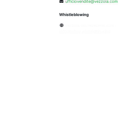
ufficiovendite@vezzola.com
Whistleblowing
vezzola.wb.teseoerm.com
informativa whistleblowing