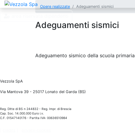
Opere realizzate
Adeguamenti sismici
area riservata dipendenti
Adeguamenti sismici
Adeguamento sismico della scuola primaria
Vezzola SpA
Via Mantova 39 - 25017 Lonato del Garda (BS)
Reg. Ditte di BS n 244832 - Reg. Impr. di Brescia
Cap. Soc. 14.000.000 Euro i.v.
C.F. 01547140176 - Partita IVA: 00636510984
[
credits
]
privacy-cookies