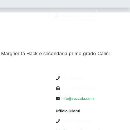
lavora con noi
 Margherita Hack e secondaria primo grado Calini
030 9919887
030 9919890 (fax)
info@vezzola.com
Ufficio Clienti
+39 030 9919983