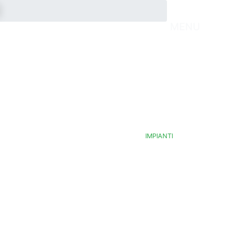
MENU
IMPIANTI
LONATO DEL GARDA (BS)
MONTICHIARI (BS)
PEGOGNAGA (BS)