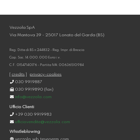
Vezzola SpA
Via Mantova 39 - 25017 Lonato del Garda (BS)
Reg. Ditte di BS n 244832 - Reg. Impr. di Brescia
Cap. Soc. 14.000.000 Euro i.v.
C.F. 01547140176 - Partita IVA: 00636510984
[
credits
]
privacy-cookies
030 9919887
030 9919890 (fax)
info@vezzola.com
Ufficio Clienti
+39 030 9919983
ufficiovendite@vezzola.com
Whistleblowing
vezzola.wb.teseoerm.com