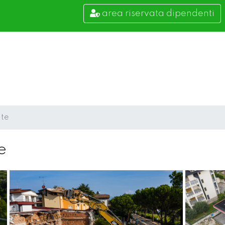
area riservata dipendenti
ate
e