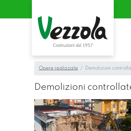
Opere realizzate
Demolizioni controll
Demolizioni controllat