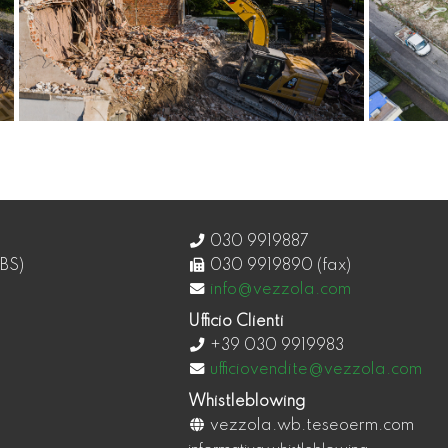
030 9919887
BS)
030 9919890 (fax)
info@vezzola.com
Ufficio Clienti
+39 030 9919983
ufficiovendite@vezzola.com
Whistleblowing
vezzola.wb.teseoerm.com