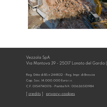
Vezzola SpA
Via Mantova 39 - 25017 Lonato del Garda (
Reg. Ditte di BS n 244832 - Reg. Impr. di Brescia
Cap. Soc. 14.000.000 Euro i.v.
C.F. 01547140176 - Partita IVA: 00636510984
[
credits
]
privacy-cookies