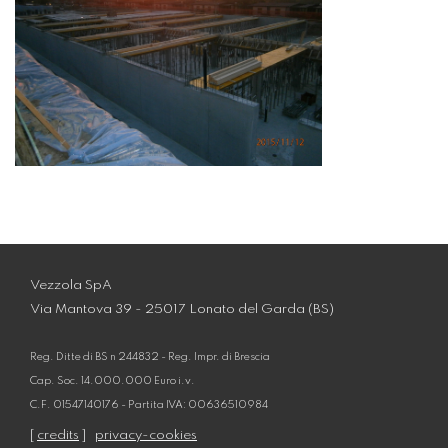
Vezzola SpA
Via Mantova 39 - 25017 Lonato del Garda (BS)
Reg. Ditte di BS n 244832 - Reg. Impr. di Brescia
Cap. Soc. 14.000.000 Euro i.v.
C.F. 01547140176 - Partita IVA: 00636510984
[
credits
]
privacy-cookies