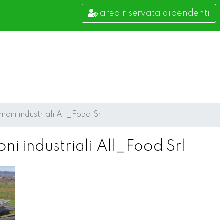
area riservata dipendenti
oni industriali All_Food Srl
i industriali All_Food Srl