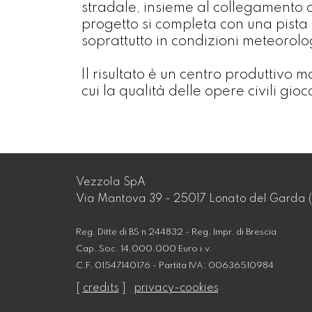
stradale, insieme al collegamento c
progetto si completa con una pista 
soprattutto in condizioni meteorol
Il risultato è un centro produttivo m
cui la qualità delle opere civili gi
Vezzola SpA
Via Mantova 39 - 25017 Lonato del Garda (
Reg. Ditte di BS n 244832 - Reg. Impr. di Brescia
Cap. Soc. 14.000.000 Euro i.v.
C.F. 01547140176 - Partita IVA: 00636510984
[
credits
]
privacy-cookies