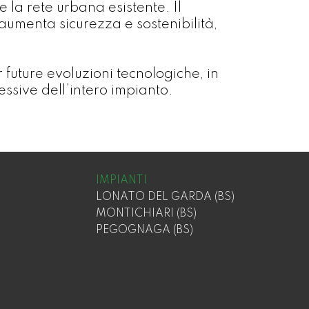
 la rete urbana esistente. Il
aumenta sicurezza e sostenibilità,
r future evoluzioni tecnologiche, in
essive dell’intero impianto.
IMPIANTI
LONATO DEL GARDA (BS)
MONTICHIARI (BS)
PEGOGNAGA (BS)