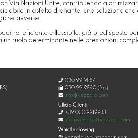
on Via Nazioni Unite, contribuendo a ottimizzare
ciclabile in asfalto drenante, una soluzione che 
ogiche avverse.
oderno, efficiente e flessibile, già predisposto pe
oca un ruolo determinante nelle prestazioni compl
030 9919887
BS)
030 9919890 (fax)
info@vezzola.com
Ufficio Clienti
+39 030 9919983
ufficiovendite@vezzola.com
Whistleblowing
vezzola.wb.teseoerm.com