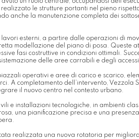
avuto un ruolo centrale, occupandosi dell’esecuz
ealizzato le strutture portanti nel pieno rispett
ando anche la manutenzione completa dei sottose
i lavori esterni, a partire dalle operazioni di m
retta modellazione del piano di posa. Queste att
essive fasi costruttive in condizioni ottimali. Su
sistemazione delle aree carrabili e degli accessi
azzali operativi e aree di carico e scarico, elem
 merci. A completamento dell’intervento, Vezzola 
grare il nuovo centro nel contesto urbano.
li e installazioni tecnologiche, in ambienti class
rosa, una pianificazione precisa e una presenza
opera.
è stata realizzata una nuova rotatoria per migliora