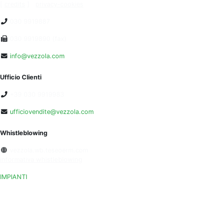
[
credits
]
privacy-cookies
030 9919887
030 9919890 (fax)
info@vezzola.com
Ufficio Clienti
+39 030 9919983
ufficiovendite@vezzola.com
Whistleblowing
vezzola.wb.teseoerm.com
informativa whistleblowing
IMPIANTI
LONATO DEL GARDA (BS)
MONTICHIARI (BS)
PEGOGNAGA (BS)