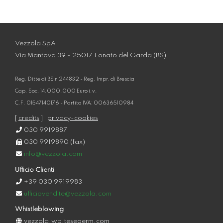
Vezzola SpA
Via Mantova 39 - 25017 Lonato del Garda (BS)
Reg. Ditte di BS n 244832 - Reg. Impr. di Brescia
Cap. Soc. 14.000.000 Euro i.v.
C.F. 01547140176 - Partita IVA: 00636510984
[
credits
]
privacy-cookies
030 9919887
030 9919890 (fax)
info@vezzola.com
Ufficio Clienti
+39 030 9919983
ufficiovendite@vezzola.com
Whistleblowing
vezzola.wb.teseoerm.com